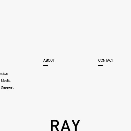
ABOUT
CONTACT
esign
 Media
 Support