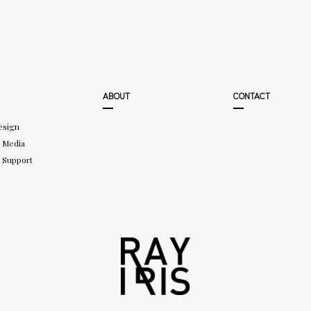
ABOUT
CONTACT
esign
 Media
 Support